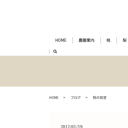
HOME
農園案内
桃
梨
search
HOME
ブログ
桃の剪定
2012/01/19