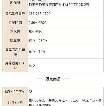
所在地
静岡県静岡市駿河区みずほ2丁目10番2号
電話番号番号
054-268-1500
営業時間
9:30～22:00
定休日
年中無休
駐車場
有り（93台）
身障者用駐車
有り（1台）
場
身障者用トイ
有り
レ
販売商品
8月～9月下旬
梨
早生みかん・青島みかん・はるみ・デコポン・清
11月～4月
見・スルガ甘夏