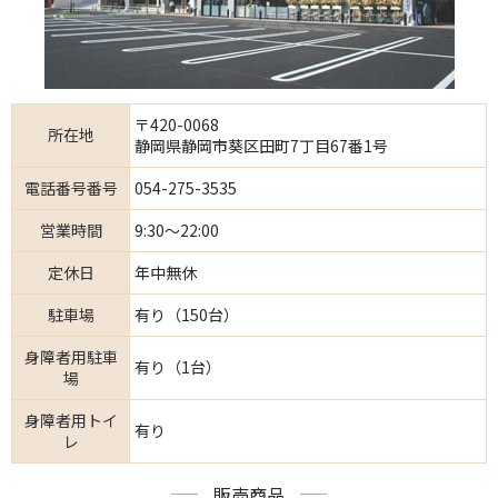
〒420-0068
所在地
静岡県静岡市葵区田町7丁目67番1号
電話番号番号
054-275-3535
営業時間
9:30～22:00
定休日
年中無休
駐車場
有り（150台）
身障者用駐車
有り（1台）
場
身障者用トイ
有り
レ
販売商品