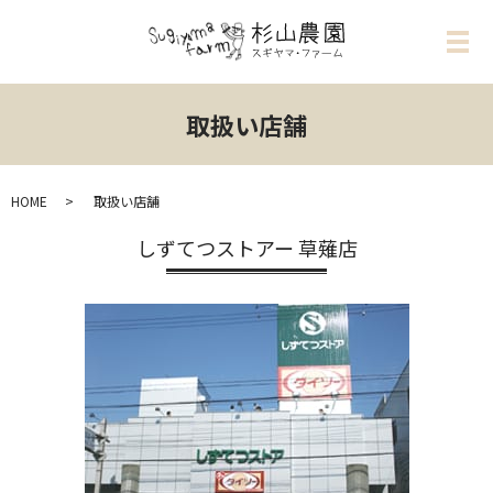
メ
取扱い店舗
HOME
取扱い店舗
しずてつストアー 草薙店