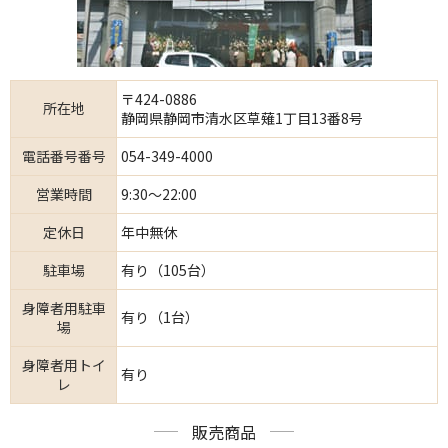
〒424-0886
所在地
静岡県静岡市清水区草薙1丁目13番8号
電話番号番号
054-349-4000
営業時間
9:30～22:00
定休日
年中無休
駐車場
有り（105台）
身障者用駐車
有り（1台）
場
身障者用トイ
有り
レ
販売商品