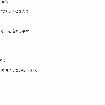
る父も
って甥っ子と３人で
する日を迎える事が
0です。
ぎの場合はご連絡下さい。