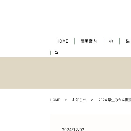
HOME
農園案内
桃
梨
search
HOME
お知らせ
2024 早生みかん販
2024/12/02