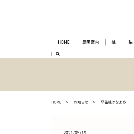
HOME
農園案内
桃
梨
search
HOME
お知らせ
早生桃はなよめ
2021/05/19