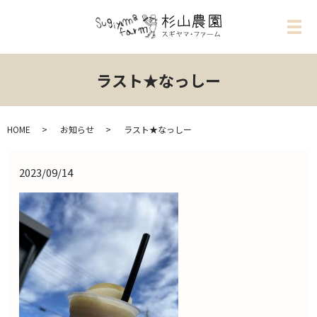
メ
ラスト★なっしー
HOME
お知らせ
ラスト★なっしー
2023/09/14